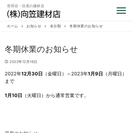
コ
世田谷・目黒の建材店
ン
テ
ン
ホーム
お知らせ
未分類
冬期休業のお知らせ
ツ
へ
冬期休業のお知らせ
ス
キ
2022年12月16日
ッ
プ
2022年
12月30日
（金曜日）～2023年
1月9日
（月曜日）
まで
1月10日
（火曜日）から通常営業です。