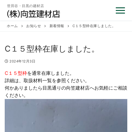
コ
世田谷・目黒の建材店
ン
テ
ン
ホーム
お知らせ
新着情報
C１５型枠在庫しました。
ツ
へ
C１５型枠在庫しました。
ス
キ
2024年12月3日
ッ
プ
C１５型枠
を通常在庫しました。
詳細は、取扱材料一覧を参照ください。
何かありましたら目黒通りの向笠建材店へお気軽にご相談
ください。