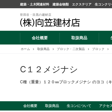
コ
建築・土木関連材料 建築金物類 エクステリア 生コンクリ
ン
テ
世田谷・目黒の建材店
ン
ツ
へ
会社概要
取扱商品
ス
キ
ホーム
取扱商品
ブロック・二次製品
ブロック
ッ
プ
C１２メジナシ
C種（重量）１２０㎜ブロックメジナシ のヨコ（
会社概要
取扱商品
生コンについて
アクセ