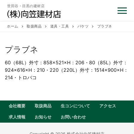
コ
世田谷・目黒の建材店
ン
テ
ン
ホーム
取扱商品
道具・工具
バケツ
プラブネ
ツ
へ
プラブネ
ス
キ
60（68L）外寸：858×521×H：206・80（85L）外寸：
ッ
924×616×H：210・220（220L）外寸：1514×900×H：
プ
214・トロバコ
会社概要
取扱商品
生コンについて
アクセス
求人情報
お知らせ
お問い合わせ
Copyright © 2026 株式会社向笠建材店