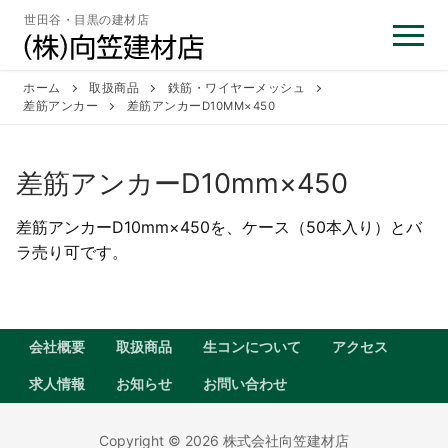
コ
世田谷・目黒の建材店
ン
テ
ン
ホーム
取扱商品
鉄筋・ワイヤーメッシュ
差筋アンカー
差筋アンカーD10MM×450
ツ
へ
ス
差筋アンカーD10mm×450
キ
ッ
差筋アンカーD10mm×450を、ケース（50本入り）とバ
プ
ラ売り可です。
会社概要
取扱商品
生コンについて
アクセス
求人情報
お知らせ
お問い合わせ
Copyright © 2026 株式会社向笠建材店