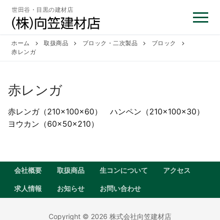
コ
世田谷・目黒の建材店
ン
テ
ン
ホーム
取扱商品
ブロック・二次製品
ブロック
赤レンガ
ツ
へ
ス
赤レンガ
キ
ッ
赤レンガ（210×100×60） ハンペン（210×100×30）
プ
ヨウカン（60×50×210）
会社概要
取扱商品
生コンについて
アクセス
求人情報
お知らせ
お問い合わせ
Copyright © 2026 株式会社向笠建材店