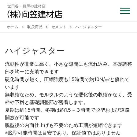
コ
世田谷・目黒の建材店
ン
テ
ン
ホーム
取扱商品
セメント
ハイジャスター
ツ
へ
ハイジャスター
ス
キ
流動性が非常に高く、小さな隙間にも流れ込み、基礎調整
ッ
部を均一に充填できます
プ
硬化時間が短く、圧縮強度も1.5時間で約10N/㎟と優れて
います
無収縮なため、モルタルのような硬化後の収縮がなく、受
枠や下桝と基礎調整部が密着します。
夏期は約1.5時間、冬期は約1.5～３時間で脱型および道路
開放が可能です
脱型後の内面仕上げも不要のため工期が短縮できます
※脱型可能時間は目安であり、保証値ではありません