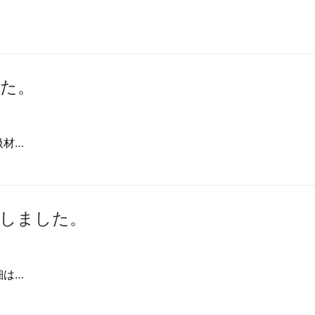
た。
扱材…
庫しました。
細は…