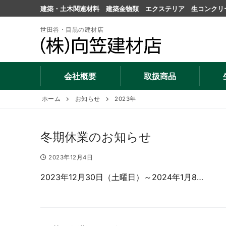
コ
建築・土木関連材料 建築金物類 エクステリア 生コンクリ
ン
テ
世田谷・目黒の建材店
ン
ツ
へ
会社概要
取扱商品
ス
キ
ホーム
お知らせ
2023年
ッ
プ
冬期休業のお知らせ
2023年12月4日
2023年12月30日（土曜日）～2024年1月8…