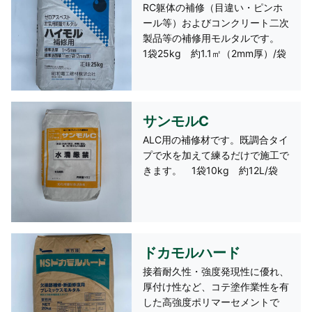
RC躯体の補修（目違い・ピンホ
ール等）およびコンクリート二次
製品等の補修用モルタルです。
1袋25kg 約1.1㎡（2mm厚）/袋
サンモルC
ALC用の補修材です。既調合タイ
プで水を加えて練るだけで施工で
きます。 1袋10kg 約12L/袋
ドカモルハード
接着耐久性・強度発現性に優れ、
厚付け性など、コテ塗作業性を有
した高強度ポリマーセメントで