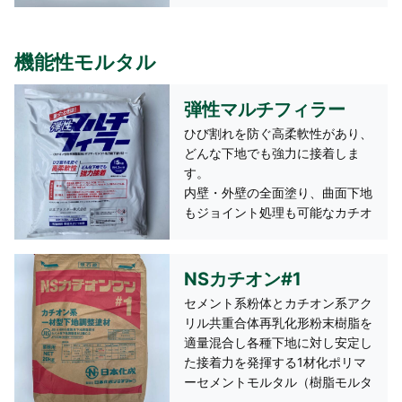
約2㎡（10mm厚）/袋
機能性モルタル
弾性マルチフィラー
ひび割れを防ぐ高柔軟性があり、
どんな下地でも強力に接着しま
す。
内壁・外壁の全面塗り、曲面下地
もジョイント処理も可能なカチオ
ン系ポリマーセメントの万能下地
調整材です。
適応下地：【新築】各種合板、断
NSカチオン#1
熱ボード、ALC,PC板、ブロッ
セメント系粉体とカチオン系アク
ク、石膏プラスターボード、コン
リル共重合体再乳化形粉末樹脂を
クリート、モルタル、ケイ酸カル
適量混合し各種下地に対し安定し
シウム板、ストレート板、鉄板な
た接着力を発揮する1材化ポリマ
ど
ーセメントモルタル（樹脂モルタ
【塗り替え】FRP、壁紙（ビニー
ル）です。 ※適用部位：内/外