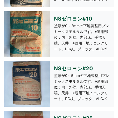
ックスモルタルです。
※適用部位：内・外壁、内・外
床、手摺天端 ※適用下地：コ
NSゼロヨン#10
ンクリート、ＰＣ板、ブロッ
塗厚が0～2mmの下地調整用プレ
ク １袋２５ｋｇ 約2㎡
ミックスモルタルです。※適用部
（10ｍｍ厚）/袋
位：内・外壁、内部床、手摺天
端、天井 ※適用下地：コンクリ
ート、PC板、ブロック、ALCパ
ネル 1袋25kg 約20㎡（1mm
厚）/袋
NSセロヨン#20
塗厚が0～5mmの下地調整用プレ
ミックスモルタルです。※適用部
位：内・外壁、内部床、手摺天
端、天井 ※適用下地：コンクリ
ート、PC板、ブロック、ALCパ
ネル 1袋25kg 約10㎡（2mm
厚）/袋