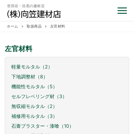
コ
世田谷・目黒の建材店
ン
テ
ン
ホーム
取扱商品
左官材料
ツ
へ
左官材料
ス
キ
ッ
軽量モルタル（2）
プ
下地調整材（8）
機能性モルタル（5）
セルフレベリング材（3）
無収縮モルタル（2）
補修用モルタル（3）
石膏プラスター・漆喰（10）