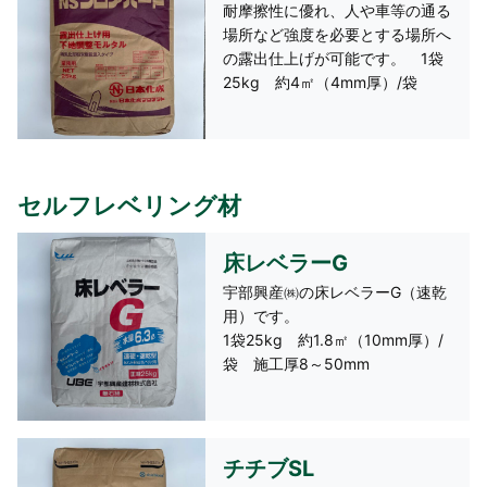
耐摩擦性に優れ、人や車等の通る
撥水剤、ワックス塗布面、軟質
場所など強度を必要とする場所へ
面、各種防水面 1缶16kg 約10
の露出仕上げが可能です。 1袋
㎡（1mm）/缶
25kg 約4㎡（4mm厚）/袋
セルフレベリング材
床レベラーG
宇部興産㈱の床レベラーG（速乾
用）です。
1袋25kg 約1.8㎡（10mm厚）/
袋 施工厚8～50mm
チチブSL