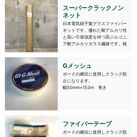
網目 ５ｍｍ×５ｍｍ １ロー
スーパークラックノン
ル：１ｍ×５０ｍ
ネット
日本電気硝子製グラスファイバー
ネットです。優れた耐アルカリ性
と高い引張強度を持つ高ジルコニ
ア耐アルカリガラス繊維です。格
子状の連続繊維なのでモルタルに
なじみやすいのが特長です。主に
モルタル壁用です。
Gメッシュ
網目 ５ｍｍ×５ｍｍ １ロー
ボードの継目に使用しクラック防
ル：１ｍ×５０ｍ
止になります。
幅50mm×153m 巻き
ファイバーテープ
ボードの継目に使用しクラック防