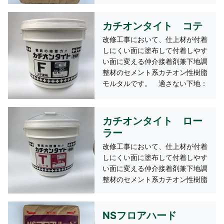
ルクロス）、樹脂系塗材、溶剤
壁 床・壁 1袋20kg 約17㎡
系・水性塗料、漆喰、吹付けりし
（1mm厚）/袋
カチオンタイト コテ
ん、旧タイル面、タイル用接着剤
の残着面など
改修工事において、仕上材が付着
１袋５ｋｇ 約4.3㎡/袋（１ｍｍ
しにくい面に塗布して付着しやす
厚） 塗厚：１～３ｍｍ
い面に変える仲介接着剤兼下地調
整材のセメント系カチオン性樹脂
モルタルです。 適さない下地：
FRP、ポリエステル、アルミニウ
ム、ステンレス、亜鉛メッキ、油
面、フッ素樹脂、シリコン樹脂、
カチオンタイト ロー
撥水剤、ワックス塗布面、軟質
ラー
面、各種防水面 1缶20kg 約
改修工事において、仕上材が付着
3.9～11.7㎡（1～3mm）/缶
しにくい面に塗布して付着しやす
い面に変える仲介接着剤兼下地調
整材のセメント系カチオン性樹脂
モルタルです。 適さない下地：
FRP、ポリエステル、アルミニウ
ム、ステンレス、亜鉛メッキ、油
NSフロアハード
面、フッ素樹脂、シリコン樹脂、