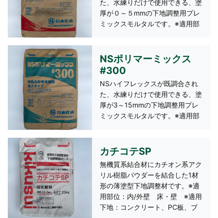
た、水練りだけで使用できる、塗
厚が０～５mmの下地調整用プレ
ミックスモルタルです。※適用部
位：内・外壁、内部床、手摺天
端、天井 ※適用下地：コンクリ
ート、PC板、ブロック、ALCパ
NSポリマーミックス
ネル 1袋25kg 約7㎡（3mm
#300
厚）/袋
NSハイフレックスが既調合され
た、水練りだけで使用できる、塗
厚が3～15mmの下地調整用プレ
ミックスモルタルです。※適用部
位：内・外壁、内・外床、手摺天
端 ※適用下地：コンクリート、
PC板、ブロック 1袋25kg 約2
カチコテSP
㎡（10mm厚）/袋
無機質系結合材にカチオン系アク
リル樹脂パウダーを結合した1材
形の薄塗型下地調整材です。※適
用部位：内/外壁 床・壁 ※適用
下地：コンクリート、PC板、ブ
ロック、ALCパネル 1袋25kg