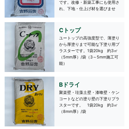
です。改修・新築工事にも使用さ
れ、下地・仕上げ材を選びませ
ん。日本壁、クロス、ペンキなど
の各種仕上げ材の下地として最適
です。1袋20kg 約5㎡（5mm
Cトップ
厚）/袋（3～5mm施工可能）
ユートップの高強度型で、薄塗り
から厚塗りまで可能な下塗り用プ
ラスターです。1袋20kg 約3㎡
（5mm厚）/袋（3～5mm施工可
能）
Bドライ
聚楽壁・珪藻土壁・漆喰壁・ケン
コートなどの塗り壁の下塗りプラ
スターです。 1袋20kg 約3㎡
（8mm厚）/袋