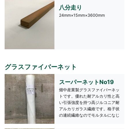
八分走り
24mm×15mm×3600mm
グラスファイバーネット
スーパーネットNo19
畑中産業製グラスファイバーネッ
トです。優れた耐アルカリ性と高
い引張強度を持つ高ジルコニア耐
アルカリガラス繊維です。格子状
の連続繊維なのでモルタルになじ
みやすいのが特長です。主にモル
タル壁用です。