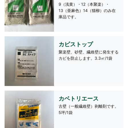
9（浅黄）・12（本聚楽）・
13（亜麻色）14（猫柳）のみ在
庫品です。
カビストップ
聚楽壁、砂壁、繊維壁に発生する
カビを防止します。3.3㎡/1袋
カベトリエース
古壁（一般繊維壁）剥離剤です。
5坪/1袋