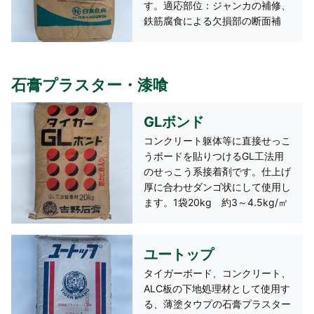
す。適応部位：ジャンカの補修、
鉄筋腐食による欠損部の断面補
修、モルタルの欠け部分、壁、床
面の補修 1袋20kg 約0.4㎡
（30mm厚）/袋 施工厚5～
石膏プラスター・漆喰
60mm 夏季約6時間 冬季約12
時間
GLボンド
コンクリート躯体等に直接せっこ
うボードを貼りつけるGL工法用
のせっこう系接着剤です。仕上げ
厚に合わせダンゴ状にして使用し
ます。1袋20kg 約3～4.5kg/㎡
（20～25mm厚）
ユートップ
タイガーボード、コンクリート、
ALC板の下地処理材として使用す
る、薄塗タウプの石膏プラスター