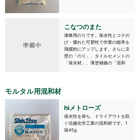
こなつのまた
漆喰用のりです。保水性とコテの
び・優れた可塑性で作業の能率を
飛躍的にアップします。さらに京
壁の「のり」、タイルセメントの
「保水材」、薄塗補修の「混和
剤」としても使用できます。
モルタル用混和材
hiメトローズ
保水性を保ち、ドライアウトを防
ぐ信越化学工業の混和材です。1
袋45g