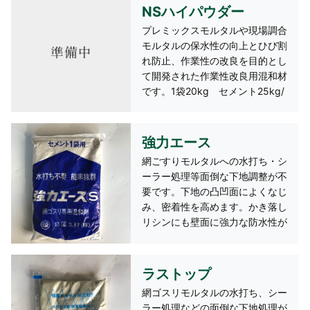
NSハイパウダー
プレミックスモルタルや現場調合
モルタルの保水性の向上とひび割
れ防止、作業性の改良を目的とし
て開発された作業性改良用混和材
です。1袋20kg セメント25kg/
袋に対して0.7～1kg（現場調合
モルタル混入時）
強力エース
網ごすりモルタルへの水打ち・シ
ーラー処理等面倒な下地調整が不
要です。下地の凸凹面によくなじ
み、密着性を高めます。かき落し
リシンにも壁面に強力な防水性が
生じ、雨水のシミ込みを押さえま
す。リシンの褐色が少なく、汚れ
にくくなります。 セメント1袋
ラストップ
に強力エース1/2袋使用
網ゴスリモルタルの水打ち、シー
ラー処理などの面倒な下地処理が