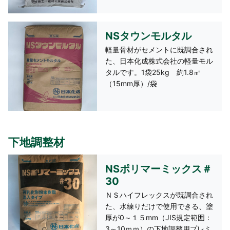
NSタウンモルタル
軽量骨材がセメントに既調合され
た、日本化成株式会社の軽量モル
タルです。1袋25kg 約1.8㎡
（15mm厚）/袋
下地調整材
NSポリマーミックス＃
30
ＮＳハイフレックスが既調合され
た、水練りだけで使用できる、塗
厚が0～１５mm（JIS規定範囲：
3～10ｍｍ）の下地調整用プレミ