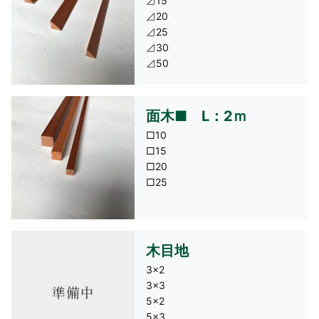
⊿15
⊿20
⊿25
⊿30
⊿50
面木■ L：2ｍ
□10
□15
□20
□25
木目地
3×2
3×3
5×2
5×3