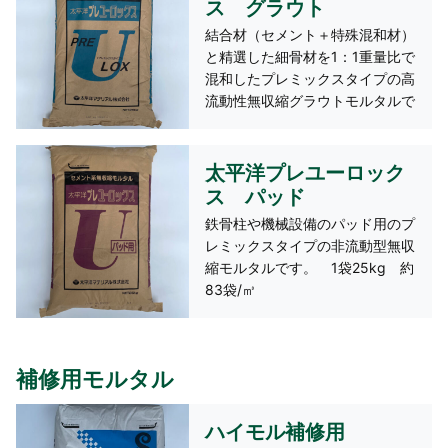
ス グラウト
結合材（セメント＋特殊混和材）
と精選した細骨材を1：1重量比で
混和したプレミックスタイプの高
流動性無収縮グラウトモルタルで
す。 1袋25kg 約75袋/㎥
太平洋プレユーロック
ス パッド
鉄骨柱や機械設備のパッド用のプ
レミックスタイプの非流動型無収
縮モルタルです。 1袋25kg 約
83袋/㎥
補修用モルタル
ハイモル補修用