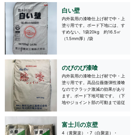
白い壁
内外装用の漆喰仕上げ材で中・上
塗り用です。ボード下地には、す
すめない。1袋20kg 約16.5㎡
（1.5mm厚）/袋
のびのび漆喰
内外装用の漆喰仕上げ材で中・上
塗り用です。高品位薇微弾性漆喰
なのでクラック激減の効果があり
ます。ボード下地可能です。（下
地やジョイント部の可動まで追従
することは困難です） 1袋
11kg 約10㎡（1～2mm厚）/袋
富士川の京壁
4（黄聚楽）・7（白聚楽）・