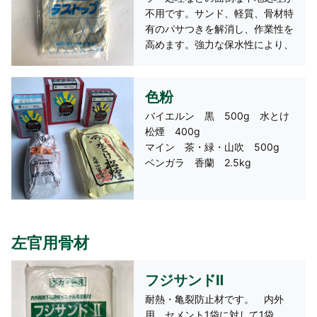
不用です。サンド、軽質、骨材特
有のパサつきを解消し、作業性を
高めます。強力な保水性により、
ドライアウトを防ぎます。また、
壁面の防水性を高め、著しい吸水
性を押さえます。
色粉
バイエルン 黒 500g 水とけ
松煙 400g
マイン 茶・緑・山吹 500g
ベンガラ 香蘭 2.5kg
左官用骨材
フジサンドⅡ
耐熱・亀裂防止材です。 内外
用 セメント1袋に対して1袋