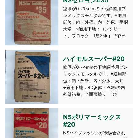
NSゼロヨン#35
塗厚が0～15mmの下地調整用プ
レミックスモルタルです。※適用
部位：内・外壁、内・外床、手摺
天端 ※適用下地：コンクリー
ト、ブロック 1袋25kg 約2㎡
（10mm厚）/袋
ハイモルスーパー#20
塗厚が0～4mmの下地調整用プレ
ミックスモルタルです。※適用部
位：内・外壁、内・外床、天井
※適用下地：RC躯体・PC板の内
外部補修、全面薄塗り 1袋
25kg 約9.5㎡（2mm厚）/袋
NSポリマーミックス
#20
NSハイフレックスが既調合され