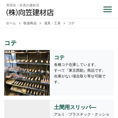
コ
世田谷・目黒の建材店
ン
テ
ン
ホーム
取扱商品
道具・工具
コテ
ツ
へ
コテ
ス
キ
ッ
コテ
プ
各種コテ在庫しています。
すべて『東京西勘』商品です。
在庫がない場合取り寄せ可能で
す。
土間用スリッパ―
アルミ・プラスチック・クッショ